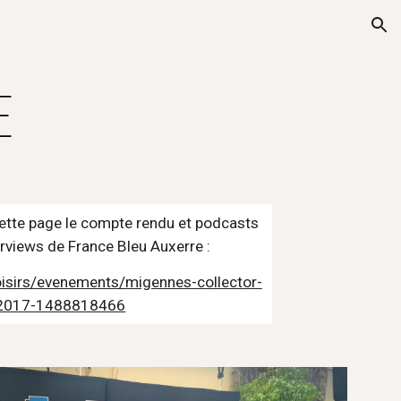
ion
E
ette page le compte rendu et podcasts 
rviews de France Bleu Auxerre : 
oisirs/evenements/migennes-collector-
2017-1488818466