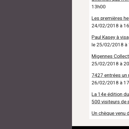
13h00
Les premières he
24/02/2018 à 1
Paul Kasey à vis
le 25/02/2018 à
Migennes Collect
25/02/2018 à 2
7427 entrées un 
26/02/2018 à 1
La 14e édition du
500 visiteurs de
Un chèque venu d