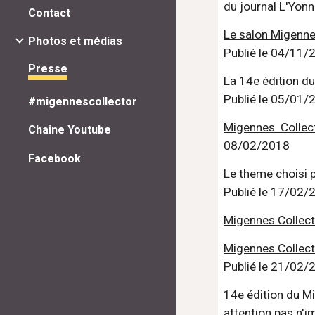
du journal L'Yonn
Contact
Le salon Migennes
Photos et médias
Publié le 04/11/
Presse
La 14e édition d
Publié le 05/01/
#migennescollector
Migennes  Collect
Chaine Youtube
08/02/2018
Facebook
Le theme choisi p
Publié le 17/02/
Migennes Collect
Migennes Collect
Publié le 21/02/
14e édition du M
attention pas n